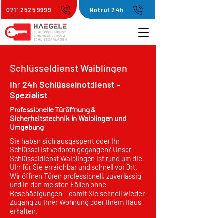
0711 2525 9999
Notruf 24h
Schlüsseldienst Waiblingen
Ihr 24h Schlüsselnotdienst -
Spezialist
Professionelle Türöffnung &
Sicherheitstechnik in Waiblingen und
Umgebung
Sie haben sich ausgesperrt oder Ihr
Schlüssel ist verloren gegangen? Unser
Schlüsseldienst Waiblingen ist rund um die
Uhr für Sie erreichbar und schnell vor Ort.
Wir öffnen Türen professionell, zuverlässig
und in den meisten Fällen ohne
Beschädigungen – damit Sie schnell wieder
Zugang zu Ihrer Wohnung oder Ihrem Haus
erhalten.