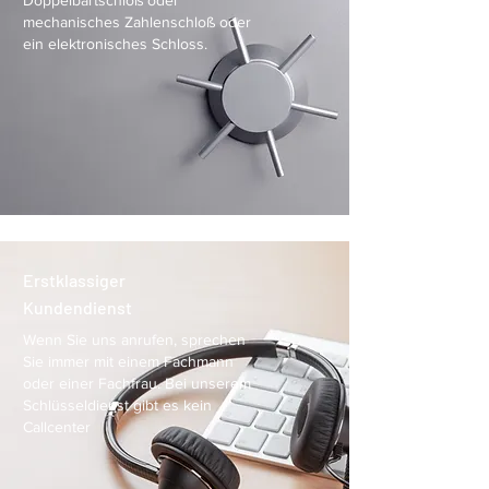
Doppelbartschloß oder
mechanisches Zahlenschloß oder
ein elektronisches Schloss.
100% EMPFEHLUNGEN
Mehr Infos
Erstklassiger
Kundendienst
Wenn Sie uns anrufen, sprechen
Sie immer mit einem Fachmann
oder einer Fachfrau. Bei unserem
Schlüsseldienst gibt es kein
Callcenter