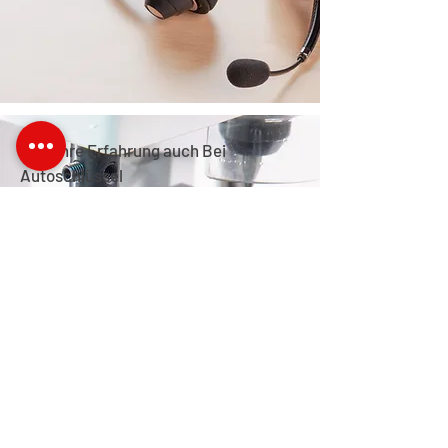
25 Jahre Erfahrung auch Bei
Autoschlüssel
Sch benötigen einen
Ersatzschllüssel für Ihr Fahrzeug?
Wir haben Jahrzehntelange
Erfahrung als Schlüsseldienst auf
diesem Gebiet.