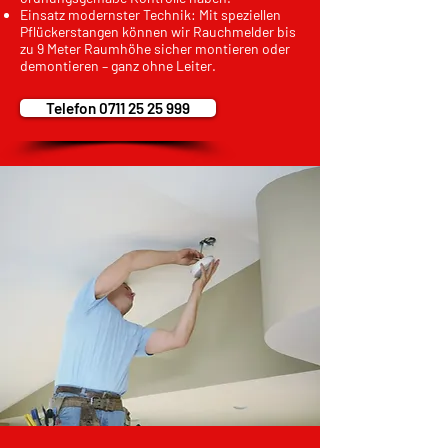
Einsatz modernster Technik: Mit speziellen
Pflückerstangen können wir Rauchmelder bis
zu 9 Meter Raumhöhe sicher montieren oder
demontieren – ganz ohne Leiter.
Telefon 0711 25 25 999